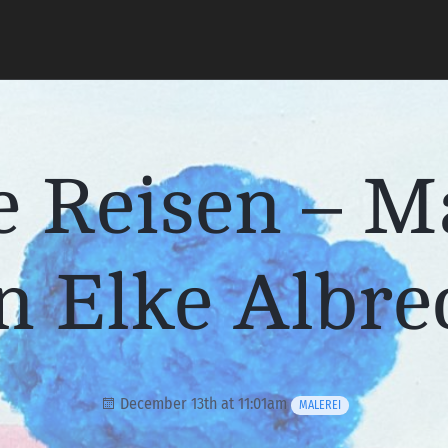
 Reisen – M
n Elke Albre
December 13th at 11:01am
MALEREI