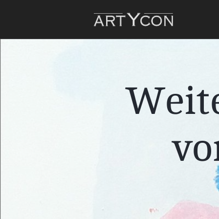
Weite
vo