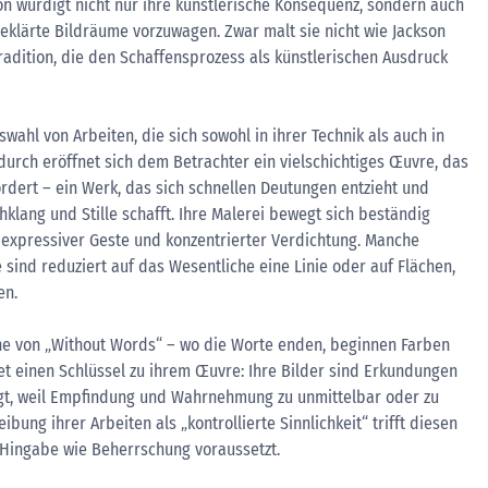
n würdigt nicht nur ihre künstlerische Konsequenz, sondern auch
eklärte Bildräume vorzuwagen. Zwar malt sie nicht wie Jackson
 Tradition, die den Schaffensprozess als künstlerischen Ausdruck
swahl von Arbeiten, die sich sowohl in ihrer Technik als auch in
durch eröffnet sich dem Betrachter ein vielschichtiges Œuvre, das
rdert – ein Werk, das sich schnellen Deutungen entzieht und
lang und Stille schafft. Ihre Malerei bewegt sich beständig
 expressiver Geste und konzentrierter Verdichtung. Manche
 sind reduziert auf das Wesentliche eine Linie oder auf Flächen,
en.
eihe von „Without Words“ – wo die Worte enden, beginnen Farben
tet einen Schlüssel zu ihrem Œuvre: Ihre Bilder sind Erkundungen
gt, weil Empfindung und Wahrnehmung zu unmittelbar oder zu
reibung ihrer Arbeiten als „kontrollierte Sinnlichkeit“ trifft diesen
 Hingabe wie Beherrschung voraussetzt.