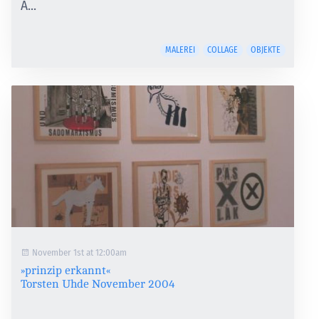
A...
MALEREI
COLLAGE
OBJEKTE
November 1st at 12:00am
»prinzip erkannt«
Torsten Uhde November 2004